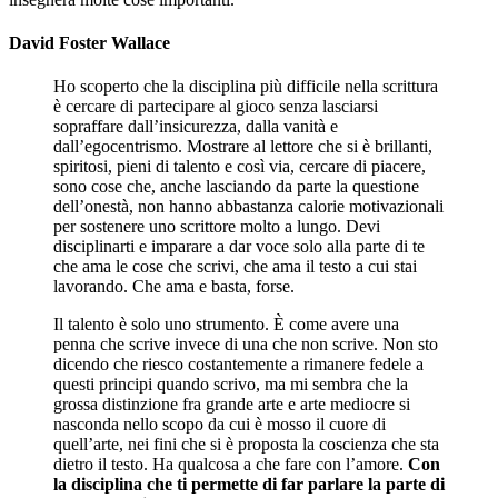
David Foster Wallace
Ho scoperto che la disciplina più difficile nella scrittura
è cercare di partecipare al gioco senza lasciarsi
sopraffare dall’insicurezza, dalla vanità e
dall’egocentrismo. Mostrare al lettore che si è brillanti,
spiritosi, pieni di talento e così via, cercare di piacere,
sono cose che, anche lasciando da parte la questione
dell’onestà, non hanno abbastanza calorie motivazionali
per sostenere uno scrittore molto a lungo. Devi
disciplinarti e imparare a
dar voce solo alla parte di te
che ama le cose che scrivi, che ama il testo a cui stai
lavorando. Che ama e basta, forse
.
Il talento è solo uno strumento
. È come avere una
penna che scrive invece di una che non scrive. Non sto
dicendo che riesco costantemente a rimanere fedele a
questi principi quando scrivo, ma mi sembra che la
grossa distinzione fra grande arte e arte mediocre si
nasconda
nello scopo da cui è mosso il cuore di
quell’arte
,
nei fini che si è proposta la coscienza che sta
dietro il testo
. Ha qualcosa a che fare con l’amore.
Con
la disciplina che ti permette di far parlare
la parte di