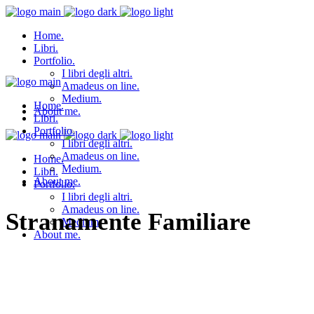
Home.
Libri.
Portfolio.
I libri degli altri.
Amadeus on line.
Medium.
Home.
About me.
Libri.
Portfolio.
I libri degli altri.
Amadeus on line.
Home.
Medium.
Libri.
About me.
Portfolio.
I libri degli altri.
Amadeus on line.
Stranamente Familiare
Medium.
About me.